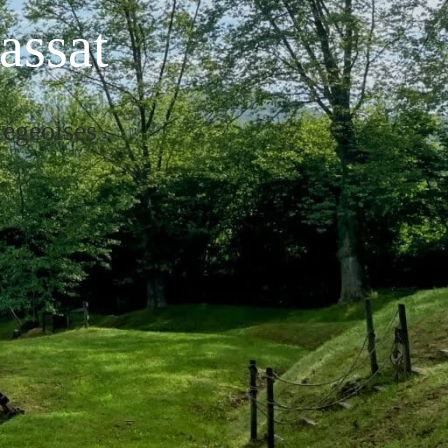
assat
iégeoises