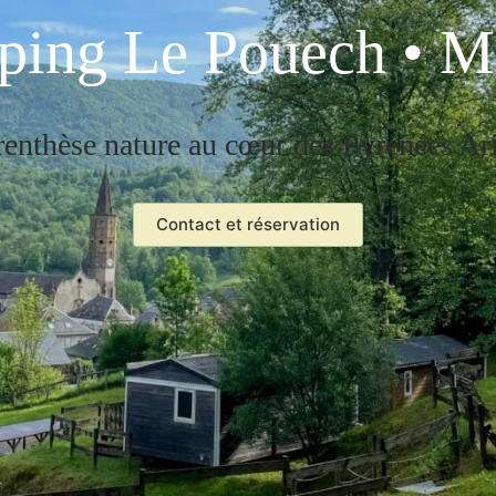
ing Le Pouech • M
renthèse nature au cœur des Pyrénées Ar
Contact et réservation