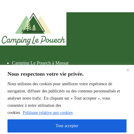
Camping Le Pouech à Massat
Contact et réservation
Nous respectons votre vie privée.
Découvrir Massat
Hébergements et tarifs
Nous utilisons des cookies pour améliorer votre expérience de
Le camping
Politique de confidentialité
navigation, diffuser des publicités ou des contenus personnalisés et
analyser notre trafic. En cliquant sur « Tout accepter », vous
consentez à notre utilisation des
Camping Municipal Le Pouech
cookies.
Politique relative aux cookies
Route de l’Arac
09320 Massat, France
Tout accepter
Tel : 06 95 07 06 04